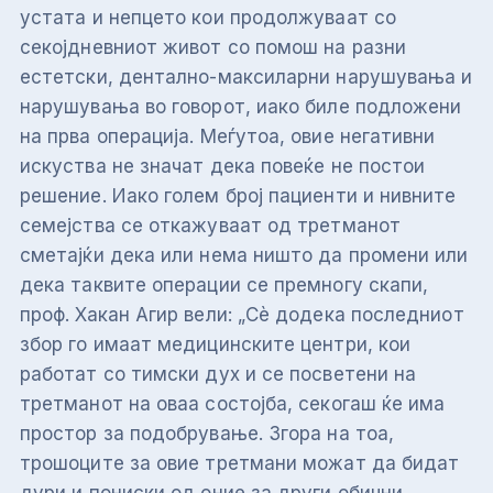
устата и непцето кои продолжуваат со
секојдневниот живот со помош на разни
естетски, дентално-максиларни нарушувања и
нарушувања во говорот, иако биле подложени
на прва операција. Меѓутоа, овие негативни
искуства не значат дека повеќе не постои
решение. Иако голем број пациенти и нивните
семејства се откажуваат од третманот
сметајќи дека или нема ништо да промени или
дека таквите операции се премногу скапи,
проф. Хакан Агир вели: „Сè додека последниот
збор го имаат медицинските центри, кои
работат со тимски дух и се посветени на
третманот на оваа состојба, секогаш ќе има
простор за подобрување. Згора на тоа,
трошоците за овие третмани можат да бидат