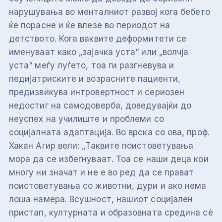
нарушувања во менталниот развој кога бебето
ќе порасне и ќе влезе во периодот на
детството. Кога ваквите деформитети се
именуваат како „зајачка уста“ или „волчја
уста“ меѓу луѓето, тоа ги разгневува и
педијатриските и возрасните пациенти,
предизвикува интровертност и сериозен
недостиг на самодоверба, доведувајќи до
неуспех на училиште и проблеми со
социјалната адаптација. Во врска со ова, проф.
Хакан Агир вели: „Таквите поистоветувања
мора да се избегнуваат. Тоа се наши деца кои
многу ни значат и не е во ред да се прават
поистоветувања со животни, дури и ако нема
лоша намера. Всушност, нашиот социјален
пристап, културната и образовната средина сè