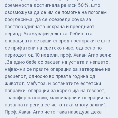
бременоста достигнала речиси 50%, што
овозможува да се им се помогне на поголем
број бебиња, да се обезбеди обука за
постпородилната исхрана и преодниот
период. Укажувајќи дека кај бебињата,
операцијата се врши според препораките што
се прифатени на светско ниво, односно по
периодот од 10 недели, проф. Хакан Агир вели:
„За едно бебе со расцеп на устата и непцето,
најважни се првите операции за затворање на
расцепот, односно во првата година од
животот. Меѓутоа, и останатите естетски
поправки, операции за корекција на говорот,
трансфер на коски, максиларни и операции на
назалната регија се исто така многу важни“.
Проф. Хакан Агир исто така наведува дека