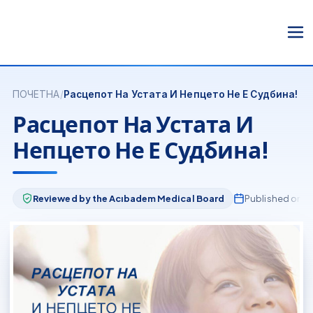
ПОЧЕТНА
/
Расцепот На Устата И Непцето Не Е Судбина!
Расцепот На Устата И
Непцето Не Е Судбина!
Reviewed by the Acıbadem Medical Board
Published on но