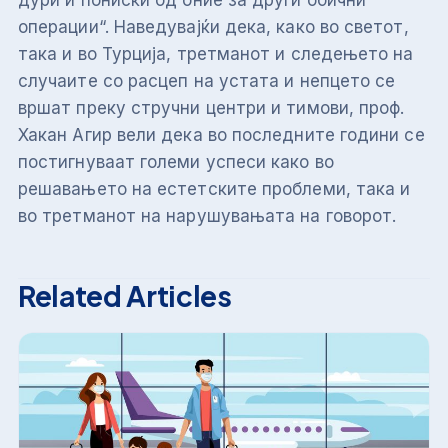
дури и пониски од оние за други обични
операции“. Наведувајќи дека, како во светот,
така и во Турција, третманот и следењето на
случаите со расцеп на устата и непцето се
вршат преку стручни центри и тимови, проф.
Хакан Агир вели дека во последните години се
постигнуваат големи успеси како во
решавањето на естетските проблеми, така и
во третманот на нарушувањата на говорот.
Related Articles