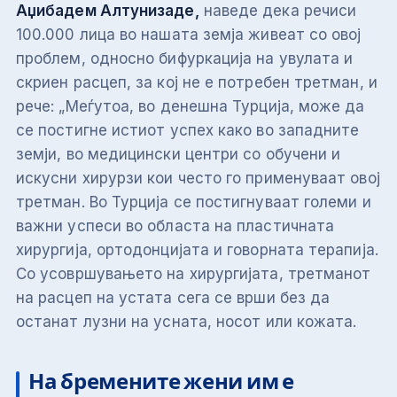
Аџибадем Алтунизаде,
наведе дека речиси
100.000 лица во нашата земја живеат со овој
проблем, односно бифуркација на увулата и
скриен расцеп, за кој не е потребен третман, и
рече: „Меѓутоа, во денешна Турција, може да
се постигне истиот успех како во западните
земји, во медицински центри со обучени и
искусни хирурзи кои често го применуваат овој
третман. Во Турција се постигнуваат големи и
важни успеси во областа на пластичната
хирургија, ортодонцијата и говорната терапија.
Со усовршувањето на хирургијата, третманот
на расцеп на устата сега се врши без да
останат лузни на усната, носот или кожата.
На бремените жени им е