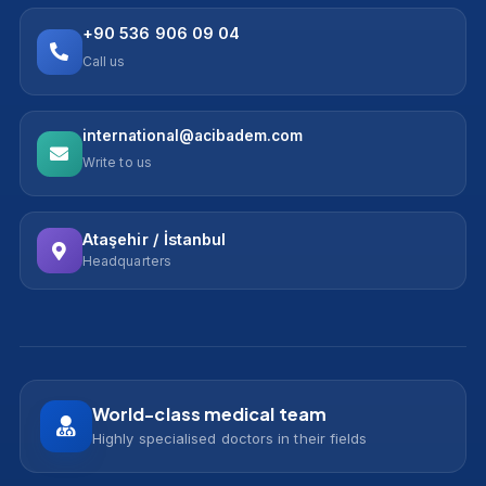
Третман
Трансплантација На Коса
Интраоперативна 3 Тесла Мр
Технологија
+90 536 906 09 04
Нуклеарна Медицина
All Treatments
Водич За Пациенти
Call us
Магнетна Резонанца На Цело Тело
Вести
Контакт
Show more
international@acibadem.com
Show more
Write to us
Ataşehir / İstanbul
Headquarters
World-class medical team
Highly specialised doctors in their fields