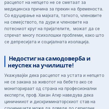
расцепот на непцето не се сметаат за
медицинска причина за прекин на бременоста.
Со едуцирање на мајката, таткото, членовите
на семејството, па дури и членовите на
потесниот круг на пријателите, можат да се
спречат многу психолошки проблеми, како што
се депресијата и социјалната изолација.
Недостиг на самодоверба и
неуспех на училиште!
Укажувајќи дека расцепот на устата и непцето
не се закана за животот на бебето ако се
мониторираат од страна на професионални
експерти, проф. Хакан Агир наведува дека
циничнииот и дискриминаторскиот став на
соучениците може да доведе до сериозни