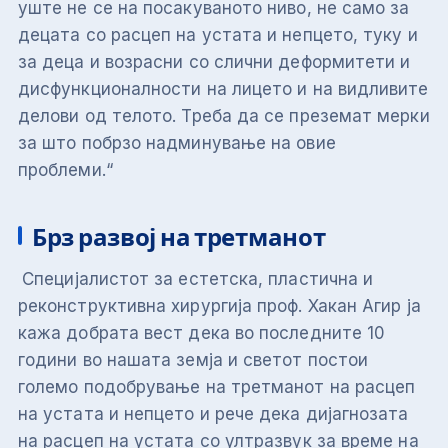
уште не се на посакуваното ниво, не само за
децата со расцеп на устата и непцето, туку и
за деца и возрасни со слични деформитети и
дисфункционалности на лицето и на видливите
делови од телото. Треба да се преземат мерки
за што побрзо надминување на овие
проблеми.“
Брз развој на третманот
Специјалистот за естетска, пластична и
реконструктивна хирургија проф. Хакан Агир ја
кажа добрата вест дека во последните 10
години во нашата земја и светот постои
големо подобрување на третманот на расцеп
на устата и непцето и рече дека дијагнозата
на расцеп на устата со ултразвук за време на