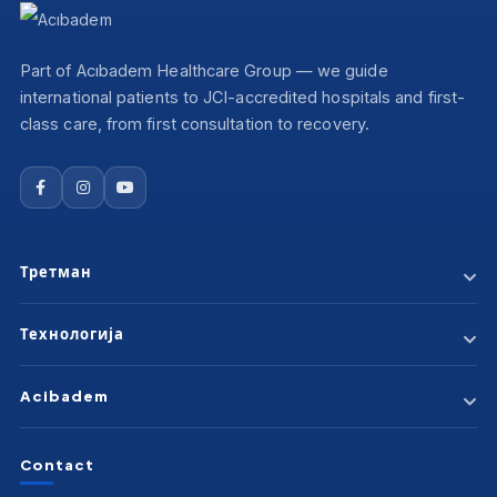
Part of Acıbadem Healthcare Group — we guide
international patients to JCI-accredited hospitals and first-
class care, from first consultation to recovery.
Третман
Лекување На Рак (Онкологија)
Технологија
Кардиологија И Кардиолошки Процедури
Ортопедија
MRIdian - ViewRay
Acibadem
Неврологија И Неврохирургија
Сајбер Нож (CyberKnife)
Трансплантација На Бубрег
Гама Нож – Icon
Зошто Аџибадем
Пластична Хирургија
Contact
TrueBeam STx
Доктори
Медицински Прегледи
Да Винчи