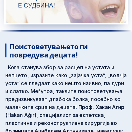
Поистоветувањето ги
повредува децата!
Кога станува збор за расцеп на устата и
непцето, изразите како „зајачка уста“, „волчја
уста“ се гледаат како нешто наивно, па дури
и слатко. Меѓутоа, таквите поистоветувања
предизвикуваат длабока болка, посебно во
малечките срца на децата!
Проф. Хакан Агир
(
Hakan Ağır
)
,
специјалист за естетска,
пластична и реконструктивна хирургија во
болницата Аџибадем Алтунизаде,
наведува: