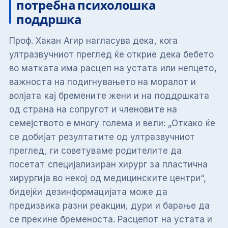
потребна психолошка
поддршка
Проф. Хакан Агир нагласува дека, кога
ултразвучниот преглед ќе открие дека бебето
во матката има расцеп на устата или непцето,
важноста на подигнувањето на моралот и
волјата кај бремените жени и на поддршката
од страна на сопругот и членовите на
семејството е многу голема и вели: „Откако ќе
се добијат резултатите од ултразвучниот
преглед, ги советуваме родителите да
посетат специјализиран хирург за пластична
хирургија во некој од медицинските центри“,
бидејќи дезинформацијата може да
предизвика разни реакции, дури и барање да
се прекине бременоста. Расцепот на устата и