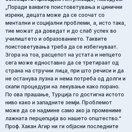
„Поради ваквите поистоветувања и цинични
изреки, децата може да се соочат со
ментални и социјални проблеми, а, исто така,
тие можат да доведат и до слаб успех во
училиштето и образованието. Таквите
поистоветувања треба да се избегнуваат.
Згора на тоа, расцепот на устата и непцето
сега може едноставно да се третираат од
страна на стручни лица, при што речиси и да
не останува лузна и нема потреба од долги и
скапи процедури на лекување како порано.
По ова прашање, Турција го достигна истото
ниво како и западните земји. Проблемот
може да се надмине само ако ја промениме
лажната перцепција во нашето општество.“
Проф. Хакан Агир ни ги објасни последните