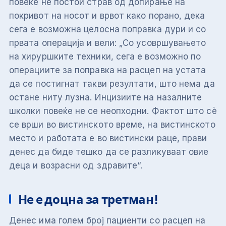
повеќе не постои страв од допирање на
покривот на носот и врвот како порано, дека
сега е возможна целосна поправка дури и со
првата операција и вели: „Со усовршувањето
на хируршките техники, сега е возможно по
операциите за поправка на расцеп на устата
да се постигнат такви резултати, што нема да
остане ниту лузна. Инцизиите на назалните
школки повеќе не се неопходни. Фактот што сè
се врши во вистинското време, на вистинското
место и работата е во вистински раце, прави
денес да биде тешко да се разликуваат овие
деца и возрасни од здравите“.
Не е доцна за третман!
Денес има голем број пациенти со расцеп на